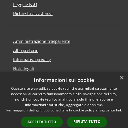
Leggi le FAQ
Richiesta assistenza
Amministrazione trasparente
Albo pretorio
Informativa privacy
Note legali
×
Dichiarazione di accessibilità
Informazioni sui cookie
Questo sito web utilizza cookie tecnici e assimilati strettamente
necessari al corretto funzionamento e alla navigazione del sito,
nonché un cookie tecnico analitico al solo fine di elaborare
informazioni statistiche, aggregate e anonime.
RSS
Copyright © 2026 • Comune di
Per maggiori dettagli, può consultare la cookie policy al seguente
link
Accessibilità
Caronno Pertusella • Powered
Privacy
Municipium
Accesso
by
•
RIFIUTA TUTTO
ACCETTA TUTTO
Cookie
redazione