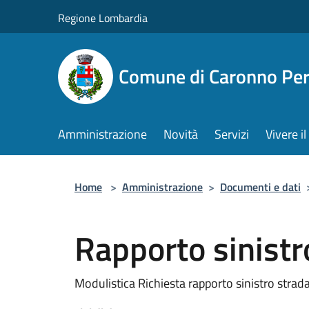
Salta al contenuto principale
Regione Lombardia
Comune di Caronno Per
Amministrazione
Novità
Servizi
Vivere 
Home
>
Amministrazione
>
Documenti e dati
Rapporto sinistr
Modulistica Richiesta rapporto sinistro strad