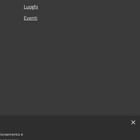
Luoghi
Eventi
×
nzionamento e