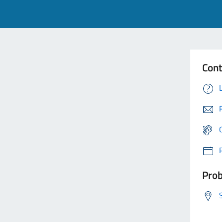
Cont
Prob