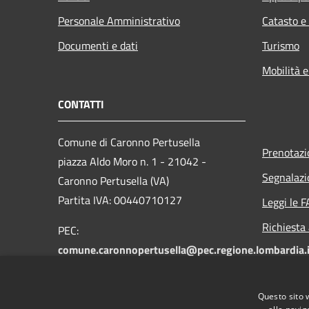
Personale Amministrativo
Catasto e
Documenti e dati
Turismo
Mobilità e
CONTATTI
Comune di Caronno Pertusella
Prenotaz
piazza Aldo Moro n. 1 - 21042 -
Segnalazi
Caronno Pertusella (VA)
Partita IVA: 00440710127
Leggi le 
Richiesta
PEC:
comune.caronnopertusella@pec.regione.lombardia.i
Centralino unico: 02-965121
Fax: 02-9655549
Questo sito 