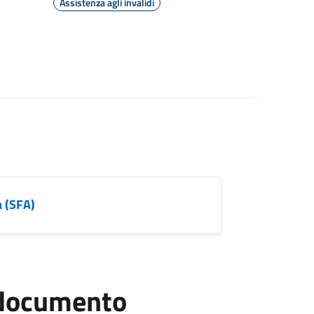
Assistenza agli invalidi
a (SFA)
l documento