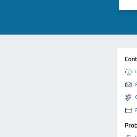
Cont
Prob