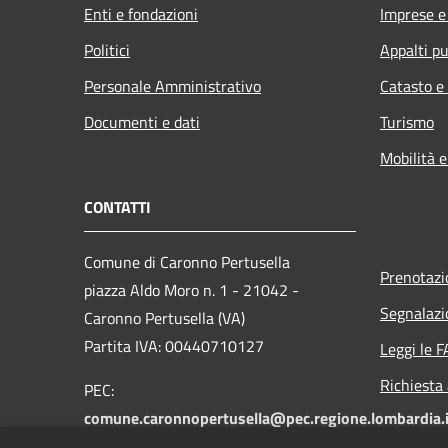
Enti e fondazioni
Imprese 
Politici
Appalti pu
Personale Amministrativo
Catasto e
Documenti e dati
Turismo
Mobilità e
CONTATTI
Comune di Caronno Pertusella
Prenotaz
piazza Aldo Moro n. 1 - 21042 -
Segnalazi
Caronno Pertusella (VA)
Partita IVA: 00440710127
Leggi le 
Richiesta
PEC:
comune.caronnopertusella@pec.regione.lombardia.i
Centralino unico: 02-965121