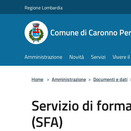
Salta al contenuto principale
Regione Lombardia
Comune di Caronno Per
Amministrazione
Novità
Servizi
Vivere 
Home
>
Amministrazione
>
Documenti e dati
Servizio di form
(SFA)