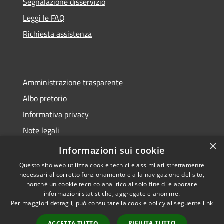
Segnalazione disservizio
Leggi le FAQ
Richiesta assistenza
Amministrazione trasparente
Albo pretorio
Informativa privacy
Note legali
×
Dichiarazione di accessibilità
Informazioni sui cookie
Questo sito web utilizza cookie tecnici e assimilati strettamente
necessari al corretto funzionamento e alla navigazione del sito,
nonché un cookie tecnico analitico al solo fine di elaborare
informazioni statistiche, aggregate e anonime.
RSS
Copyright © 2026 • Comune di
Per maggiori dettagli, può consultare la cookie policy al seguente
link
Accessibilità
Caronno Pertusella • Powered
Privacy
Municipium
Accesso
by
•
RIFIUTA TUTTO
ACCETTA TUTTO