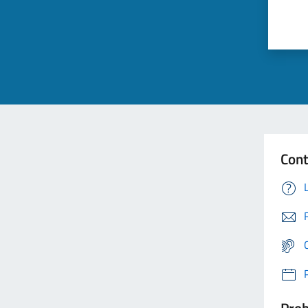
Cont
Prob