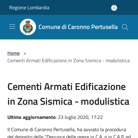
Salta al contenuto principale
Regione Lombardia
Comune di Caronno Pertusella
Home
>
Cementi Armati Edificazione in Zona Sismica - modulistica
Cementi Armati Edificazione
in Zona Sismica - modulistica
Ultimo aggiornamento
: 23 luglio 2020, 17:22
Il Comune di Caronno Pertusella, ha avviato la procedura
del deposito delle "Denunce delle opere in C.A. o in C.A.P. ed