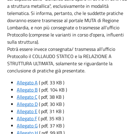
a struttura metallica", esclusivamente in modalità
telematica. Si informa, pertanto, che le suddette pratiche
dovranno essere trasmesse al portale MUTA di Regione
Lombardia, e non più consegnate o trasmesse all’ufficio
Protocollo (comprese le varianti in corso d’opera, influenti
sulla struttura).
Potrà essere invece consegnata/ trasmessa all’ufficio
Protocollo il COLLAUDO STATICO e la RELAZIONE A
STRUTTURA ULTIMATA, solamente se riguardante la
conclusione di pratiche già presentate.
Allegato A
( pdf, 33 KB )
Allegato B
( pdf, 104 KB )
Allegato C
( pdf, 38 KB )
Allegato D
( pdf, 30 KB )
Allegato E
( pdf, 31 KB )
Allegato F
( pdf, 35 KB )
Allegato G
( pdf, 37 KB )
Allegato H
( pdf, 99 KB )