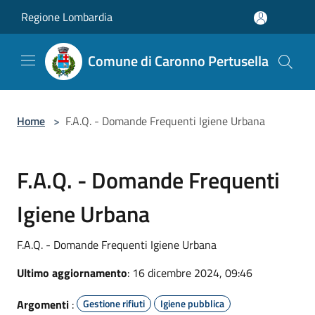
Salta al contenuto principale
Regione Lombardia
Comune di Caronno Pertusella
Home
>
F.A.Q. - Domande Frequenti Igiene Urbana
F.A.Q. - Domande Frequenti
Igiene Urbana
F.A.Q. - Domande Frequenti Igiene Urbana
Ultimo aggiornamento
: 16 dicembre 2024, 09:46
Argomenti
:
Gestione rifiuti
Igiene pubblica