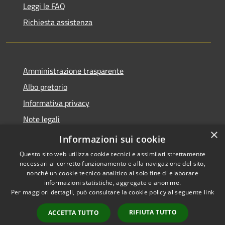
Leggi le FAQ
Richiesta assistenza
Amministrazione trasparente
Albo pretorio
Informativa privacy
Note legali
×
Dichiarazione di accessibilità
Informazioni sui cookie
Questo sito web utilizza cookie tecnici e assimilati strettamente
necessari al corretto funzionamento e alla navigazione del sito,
nonché un cookie tecnico analitico al solo fine di elaborare
informazioni statistiche, aggregate e anonime.
RSS
Copyright © 2026 • Comune di
Per maggiori dettagli, può consultare la cookie policy al seguente
link
Accessibilità
Caronno Pertusella • Powered
Privacy
Municipium
Accesso
by
•
RIFIUTA TUTTO
ACCETTA TUTTO
Cookie
redazione