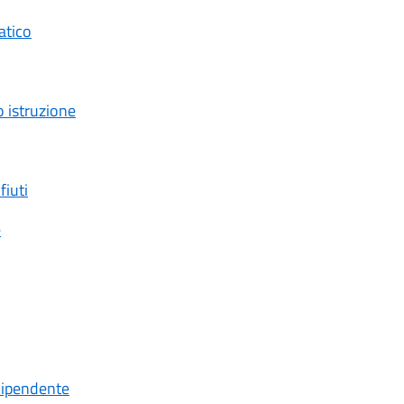
atico
 istruzione
fiuti
e
dipendente