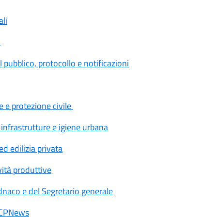
li
i
pubblico, protocollo e notificazioni
e e protezione civile
infrastrutture e igiene urbana
d edilizia privata
ità produttive
dnaco e del Segretario generale
r CPNews