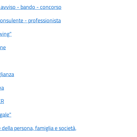
 avviso - bando - concorso
consulente - professionista
wing"
one
lianza
va
ER
gale"
ella persona, famiglia e società,