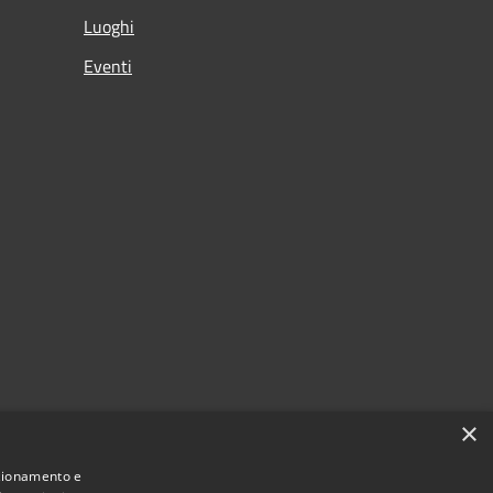
Luoghi
Eventi
×
nzionamento e