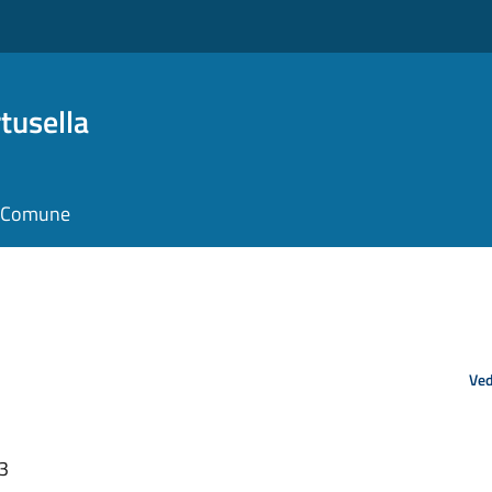
tusella
il Comune
Ved
03