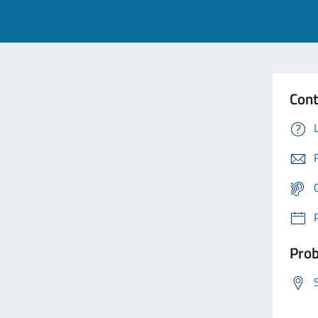
Cont
Prob