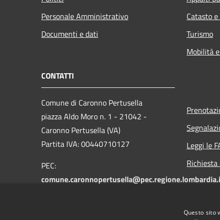
Personale Amministrativo
Catasto e
Documenti e dati
Turismo
Mobilità e
CONTATTI
Comune di Caronno Pertusella
Prenotaz
piazza Aldo Moro n. 1 - 21042 -
Segnalazi
Caronno Pertusella (VA)
Partita IVA: 00440710127
Leggi le 
Richiesta
PEC:
comune.caronnopertusella@pec.regione.lombardia.i
Centralino unico: 02-965121
Fax: 02-9655549
Questo sito 