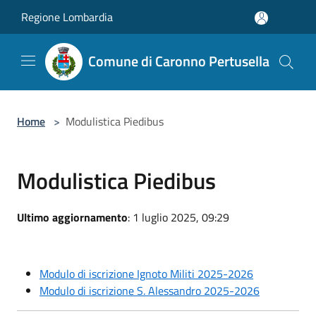
Salta al contenuto principale
Regione Lombardia
Comune di Caronno Pertusella
Home
>
Modulistica Piedibus
Modulistica Piedibus
Ultimo aggiornamento
: 1 luglio 2025, 09:29
Modulo di iscrizione Ignoto Militi 2025-2026
Modulo di iscrizione S. Alessandro 2025-2026