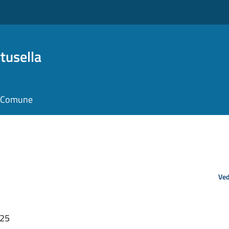
tusella
il Comune
Ved
:25