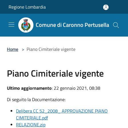
Salta al contenuto principale
Regione Lombardia
Comune di Caronno Pertusella
Home
>
Piano Cimiteriale vigente
Piano Cimiteriale vigente
Ultimo aggiornamento
: 22 gennaio 2021, 08:38
Di seguito la Documentazione:
Delibera CC 52_2008_ APPROVAZIONE PIANO
CIMITERIALE.pdf
RELAZIONE.zip