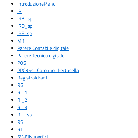
IntroduzionePiano
IR
IRB_sp
IRD_sp
IRF_sp
MR
Parere Contabile digitale
Parere Tecnico digitale
POS
PPC354_Caronno_Pertusella
RegistroIdranti
RG
RI_1
RI_2
RI_3
RIL_sp
RS
RT
SV-Elisuperfici