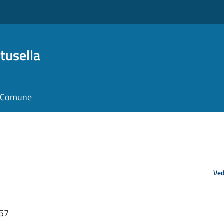
tusella
il Comune
Ved
:57