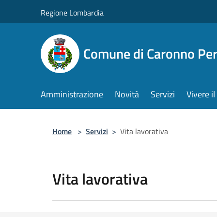
Salta al contenuto principale
Regione Lombardia
Comune di Caronno Per
Amministrazione
Novità
Servizi
Vivere 
Home
>
Servizi
>
Vita lavorativa
Vita lavorativa