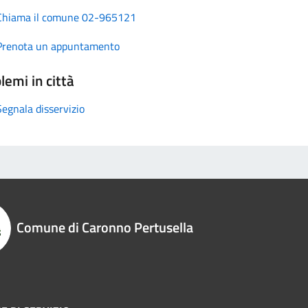
Chiama il comune 02-965121
Prenota un appuntamento
lemi in città
Segnala disservizio
Comune di Caronno Pertusella