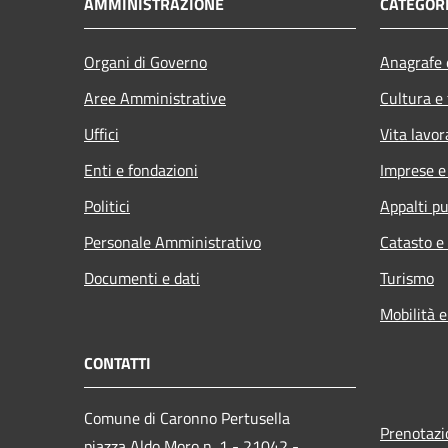
AMMINISTRAZIONE
CATEGORI
Organi di Governo
Anagrafe e
Aree Amministrative
Cultura e
Uffici
Vita lavor
Enti e fondazioni
Imprese 
Politici
Appalti pu
Personale Amministrativo
Catasto e
Documenti e dati
Turismo
Mobilità e
CONTATTI
Comune di Caronno Pertusella
Prenotaz
piazza Aldo Moro n. 1 - 21042 -