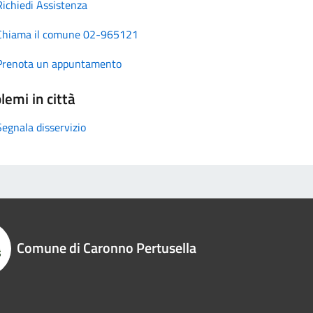
Richiedi Assistenza
Chiama il comune 02-965121
Prenota un appuntamento
lemi in città
Segnala disservizio
Comune di Caronno Pertusella