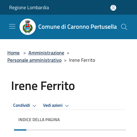
Salta al contenuto principale
Regione Lombardia
Comune di Caronno Pertusella
Home
>
Amministrazione
>
Personale amministrativo
>
Irene Ferrito
Irene Ferrito
Condividi
Vedi azioni
INDICE DELLA PAGINA