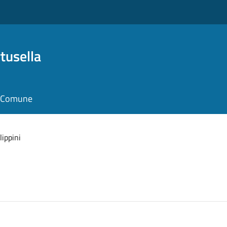
tusella
il Comune
lippini