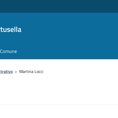
tusella
il Comune
trativo
>
Martina Locci