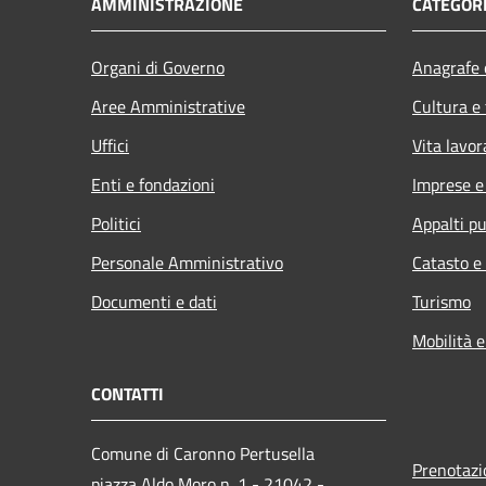
AMMINISTRAZIONE
CATEGORI
Organi di Governo
Anagrafe e
Aree Amministrative
Cultura e
Uffici
Vita lavor
Enti e fondazioni
Imprese 
Politici
Appalti pu
Personale Amministrativo
Catasto e
Documenti e dati
Turismo
Mobilità e
CONTATTI
Comune di Caronno Pertusella
Prenotaz
piazza Aldo Moro n. 1 - 21042 -