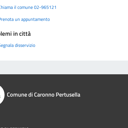
Chiama il comune 02-965121
Prenota un appuntamento
lemi in città
Segnala disservizio
Comune di Caronno Pertusella