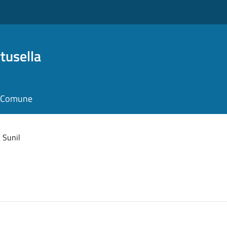
tusella
il Comune
 Sunil