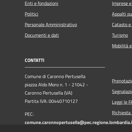
Enti e fondazioni
Imprese 
Politici
Appalti pu
Personale Amministrativo
Catasto e
Documenti e dati
Turismo
Mobilità e
CONTATTI
Comune di Caronno Pertusella
Prenotaz
piazza Aldo Moro n. 1 - 21042 -
Segnalazi
Caronno Pertusella (VA)
Partita IVA: 00440710127
Leggi le 
Richiesta
PEC:
comune.caronnopertusella@pec.regione.lombardia.i
Centralino unico: 02-965121