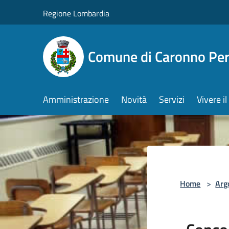
Salta al contenuto principale
Regione Lombardia
Comune di Caronno Per
Amministrazione
Novità
Servizi
Vivere 
Home
>
Arg