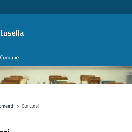
tusella
il Comune
omenti
>
Concorsi