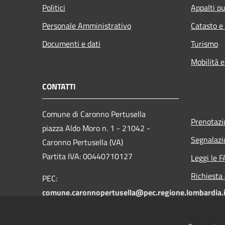
Politici
Appalti pu
Personale Amministrativo
Catasto e
Documenti e dati
Turismo
Mobilità e
CONTATTI
Comune di Caronno Pertusella
Prenotaz
piazza Aldo Moro n. 1 - 21042 -
Segnalazi
Caronno Pertusella (VA)
Partita IVA: 00440710127
Leggi le 
Richiesta
PEC:
comune.caronnopertusella@pec.regione.lombardia.i
Centralino unico: 02-965121
Fax: 02-9655549