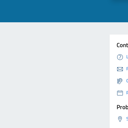
Cont
Prob