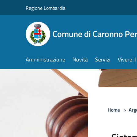
Salta al contenuto principale
Regione Lombardia
Comune di Caronno Per
Amministrazione
Novità
Servizi
Vivere 
Home
>
Arg