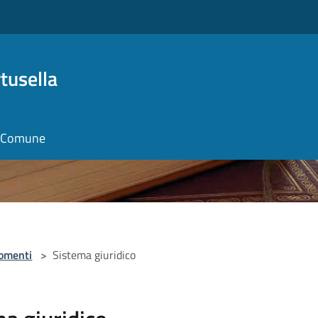
tusella
il Comune
omenti
>
Sistema giuridico