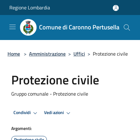
Salta al contenuto principale
Regione Lombardia
Comune di Caronno Pertusella
Home
>
Amministrazione
>
Uffici
>
Protezione civile
Protezione civile
Gruppo comunale - Protezione civile
Condividi
Vedi azioni
Argomenti:
Protezione civile