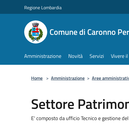
Salta al contenuto principale
Regione Lombardia
Comune di Caronno Per
Amministrazione
Novità
Servizi
Vivere 
Home
>
Amministrazione
>
Aree amministrati
Settore Patrimon
E' composto da ufficio Tecnico e gestione de