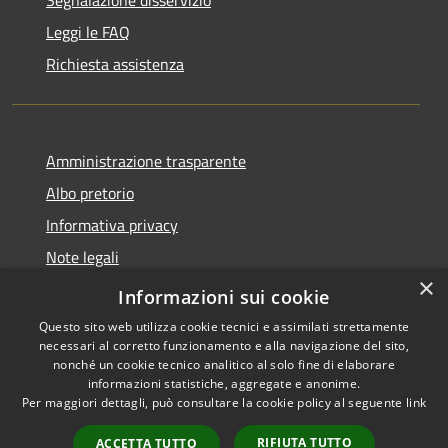
Leggi le FAQ
Richiesta assistenza
Amministrazione trasparente
Albo pretorio
Informativa privacy
Note legali
×
Dichiarazione di accessibilità
Informazioni sui cookie
Questo sito web utilizza cookie tecnici e assimilati strettamente
necessari al corretto funzionamento e alla navigazione del sito,
nonché un cookie tecnico analitico al solo fine di elaborare
informazioni statistiche, aggregate e anonime.
RSS
Copyright © 2026 • Comune di
Per maggiori dettagli, può consultare la cookie policy al seguente
link
Accessibilità
Caronno Pertusella • Powered
Privacy
Municipium
Accesso
by
•
RIFIUTA TUTTO
ACCETTA TUTTO