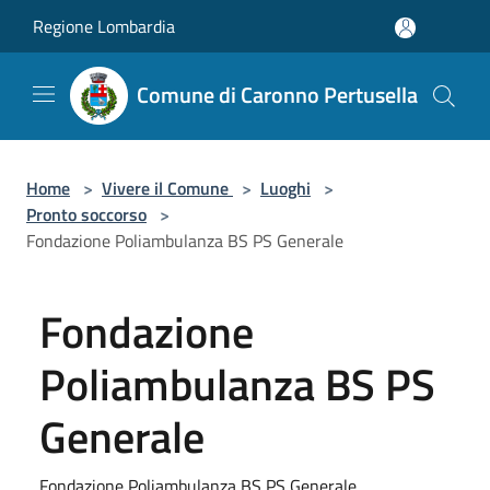
Salta al contenuto principale
Regione Lombardia
Comune di Caronno Pertusella
Home
>
Vivere il Comune
>
Luoghi
>
Pronto soccorso
>
Fondazione Poliambulanza BS PS Generale
Fondazione
Poliambulanza BS PS
Generale
Fondazione Poliambulanza BS PS Generale