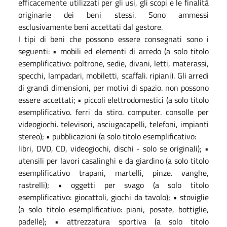
effica
cemente utilizzati per gli usi, gli scopi e le finalità
originarie dei beni
stessi. Sono ammessi
esclusivamente beni accettati dal gestore.
I tipi di beni che possono essere consegnati sono i
seguenti: • mobili ed elementi di
arredo (a solo titolo
esemplif
icativo: poltrone, sedie, divani, letti, materassi,
specchi,
lampadari, mobiletti, scaffali. ripiani). Gli arredi
di grandi dimensioni, per motivi di
spazio.
non
possono
essere
accettati;
•
piccoli
elettrodomestici
(a
solo
titolo
esemplificativo.
ferri
da
stiro.
computer.
consolle
per
videogiochi.
televisori,
asciugacapelli, telefoni, impianti
stereo); • pubblicazioni (a solo titolo esemplificativo:
libri, DVD, CD, videogiochi, dischi
-
solo se originali); •
utensili per lavori casalinghi e
da giardino (a s
olo titolo
esemplificativo trapani, martelli, pinze. vanghe,
rastrelli); •
oggetti per svago (a solo titolo
esemplificativo: giocattoli, giochi da tavolo); • stoviglie
(a solo titolo esemplificativo: piani, posate, bottiglie,
padelle); • attrezzatura sport
iva
(a solo titolo