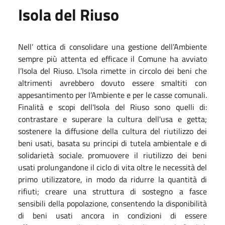
Isola del
Riuso
Nell’
ottica
di consolidare una ges
ti
one dell’Ambiente
sempre più a
tt
enta ed efficace
il Comune ha a
v
v
i
ato
l’
I
sola
del
R
iuso. L’Isola rime
tte
in circolo dei beni che
altrimen
ti
avrebbero dovuto essere smal
titi
con
appesan
ti
men
to
per
l’Ambiente e per le casse
comunali.
Finalità e scopi dell'Isola del Rius
o sono quelli di:
contrastare e superare la cultura
dell'usa e getta;
sostenere la diffusione della cultura del riutilizzo dei
beni usati,
basata su principi di tutela ambientale e di
solidarietà sociale. promuovere il riutilizzo
dei beni
usati prolungando
ne il ciclo di vita oltre le necessità del
primo utilizzatore, in
modo da ridurre la quantità di
rifiuti; creare una struttura di sostegno a fasce
sensibili
della popolazione, consentendo la disponibilità
di beni usati ancora in condizioni di
essere