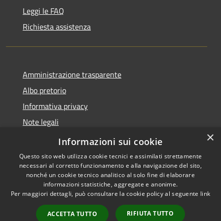
Leggi le FAQ
Richiesta assistenza
Amministrazione trasparente
Albo pretorio
Informativa privacy
Note legali
×
Dichiarazione di accessibilità
Informazioni sui cookie
Questo sito web utilizza cookie tecnici e assimilati strettamente
necessari al corretto funzionamento e alla navigazione del sito,
nonché un cookie tecnico analitico al solo fine di elaborare
informazioni statistiche, aggregate e anonime.
RSS
Copyright © 2026 • Comune di
Per maggiori dettagli, può consultare la cookie policy al seguente
link
Accessibilità
Caronno Pertusella • Powered
Privacy
Municipium
Accesso
by
•
RIFIUTA TUTTO
ACCETTA TUTTO