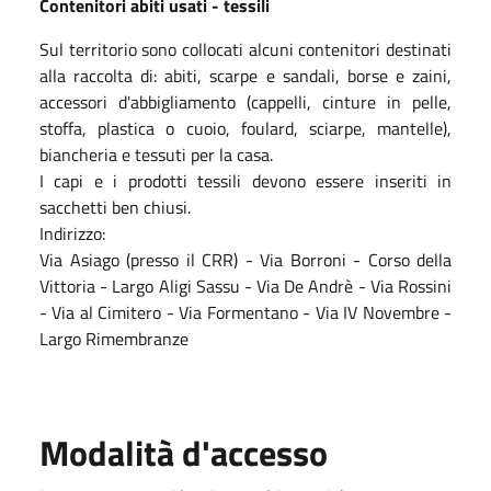
C
ontenitori abiti usati
-
tessili
Sul territorio sono collocati alcuni contenitori destinati
alla raccolta di:
abiti, scarpe e
sandali, borse e zaini,
accessori d'abbigliamento (cappelli, cinture in pelle,
stoffa,
plastica o cuoio, foulard, sciarpe, mantelle),
biancheria e tessuti per la casa.
I capi e i prodotti tessili devono essere inseriti in
sacchetti ben chi
usi.
Indirizzo:
Via Asiago (presso il CRR)
-
Via Borroni
-
Corso della
Vittoria
-
Largo Aligi Sassu
-
Via
De Andrè
-
Via Rossini
-
Via al Cimitero
-
Via Formentano
-
Via IV Novembre
-
Largo
Rimembranze
Modalità d'accesso