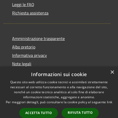
Leggi le FAQ
Richiesta assistenza
Amministrazione trasparente
Albo pretorio
Informativa privacy
Note legali
×
Dichiarazione di accessibilità
Informazioni sui cookie
Questo sito web utilizza cookie tecnici e assimilati strettamente
necessari al corretto funzionamento e alla navigazione del sito,
nonché un cookie tecnico analitico al solo fine di elaborare
informazioni statistiche, aggregate e anonime.
RSS
Copyright © 2026 • Comune di
Per maggiori dettagli, può consultare la cookie policy al seguente
link
Accessibilità
Caronno Pertusella • Powered
Privacy
Municipium
Accesso
by
•
RIFIUTA TUTTO
ACCETTA TUTTO
Cookie
redazione