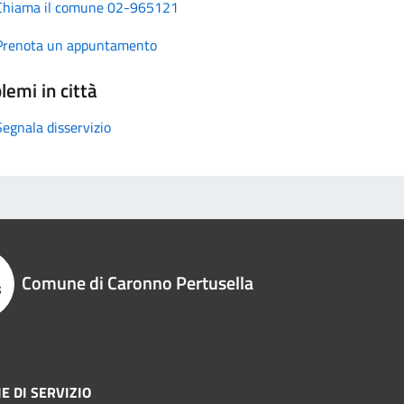
Chiama il comune 02-965121
Prenota un appuntamento
lemi in città
Segnala disservizio
Comune di Caronno Pertusella
E DI SERVIZIO