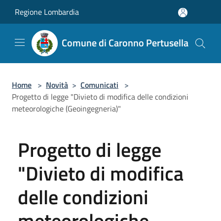
Salta al contenuto principale
Regione Lombardia
Comune di Caronno Pertusella
Home
>
Novità
>
Comunicati
>
Progetto di legge "Divieto di modifica delle condizioni
meteorologiche (Geoingegneria)"
Progetto di legge
"Divieto di modifica
delle condizioni
meteorologiche