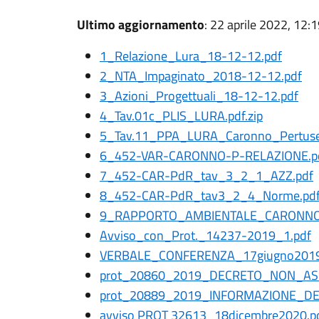
Ultimo aggiornamento
: 22 aprile 2022, 12:
1_Relazione_Lura_18-12-12.pdf
2_NTA_Impaginato_2018-12-12.pdf
3_Azioni_Progettuali_18-12-12.pdf
4_Tav.01c_PLIS_LURA.pdf.zip
5_Tav.11_PPA_LURA_Caronno_Pertusel
6_452-VAR-CARONNO-P-RELAZIONE.p
7_452-CAR-PdR_tav_3_2_1_AZZ.pdf
8_452-CAR-PdR_tav3_2_4_Norme.pd
9_RAPPORTO_AMBIENTALE_CARONNO
Avviso_con_Prot._14237-2019_1.pdf
VERBALE_CONFERENZA_17giugno201
prot_20860_2019_DECRETO_NON_AS
prot_20889_2019_INFORMAZIONE_D
avviso PROT 32613_18dicembre2020.p