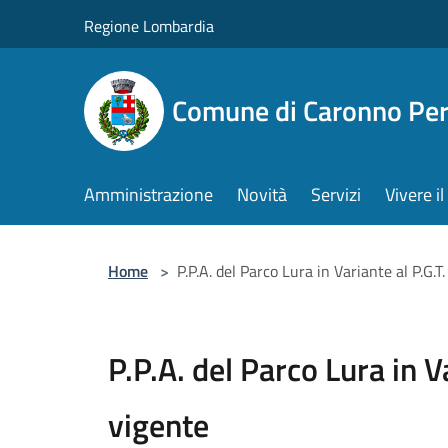
Salta al contenuto principale
Regione Lombardia
Comune di Caronno Per
Amministrazione
Novità
Servizi
Vivere 
Home
>
P.P.A. del Parco Lura in Variante al P.G.T
P.P.A. del Parco Lura in V
vigente