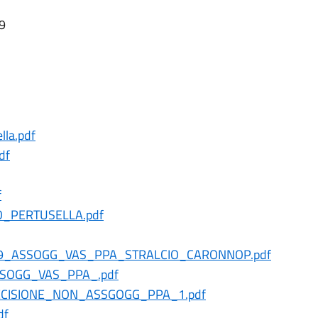
19
la.pdf
df
f
_PERTUSELLA.pdf
9_ASSOGG_VAS_PPA_STRALCIO_CARONNOP.pdf
SOGG_VAS_PPA_.pdf
ECISIONE_NON_ASSGOGG_PPA_1.pdf
df