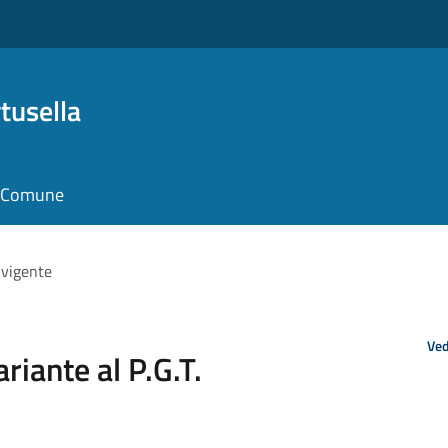
tusella
il Comune
. vigente
Ved
ariante al P.G.T.