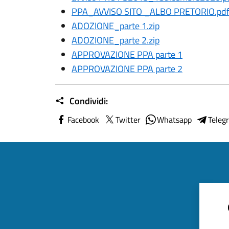
PPA_AVVISO SITO _ALBO PRETORIO.pd
ADOZIONE_parte 1.zip
ADOZIONE_parte 2.zip
APPROVAZIONE PPA parte 1
APPROVAZIONE PPA parte 2
Condividi:
Facebook
Twitter
Whatsapp
Teleg